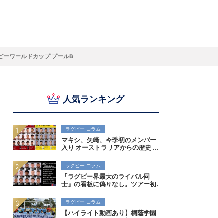
スキー
バドミントン
ピックアップ
ビーワールドカップ プールB
人気ランキング
ー
ハンドボールコラム
WE ARE SNOW JAPAN ～若きアルペンスキ
フィギュア通信
B.LEAGUEコラム
今日も今日とてプッシュ＆ルーズ
サイクルNEWS
後藤健生コラム
元トップリーガーの今
Do ya love Baseball?
ー日本代表の素顔～
アイスダ
それぞれの4年間 ～冬の一瞬に縣ける女性ア
小暮卓史が小暮卓史について語る小暮卓史の
木村浩嗣コラム
“最強ラガーマン”列伝 ～ラグビーW杯2023～
スリートの肖像～
ための小暮卓史
ラグビー コラム
マキシ、矢崎、今季初のメンバー
入り オーストラリアからの歴史
的初勝利を狙う
ラグビー コラム
『ラグビー界最大のライバル同
士』の看板に偽りなし。ツアー初
戦はストーマーズがオールブラッ
クスに挑む。歴史を刻めるか
ラグビー コラム
【ハイライト動画あり】桐蔭学園