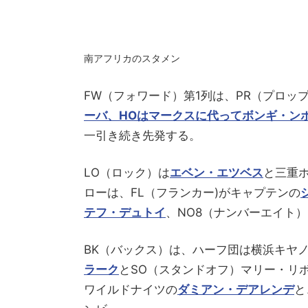
南アフリカのスタメン
FW（フォワード）第1列は、PR（プロッ
ーバ、HOはマークスに代って
ボンギ・ン
一引き続き先発する。
LO（ロック）は
エベン・エツベス
と三重
ローは、FL（フランカー)がキャプテンの
テフ・デュトイ
、NO8（ナンバーエイト
BK（バックス）は、ハーフ団は横浜キヤ
ラーク
とSO（スタンドオフ）マリー・リ
ワイルドナイツの
ダミアン・デアレンデ
と