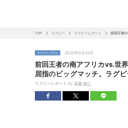
サッカー&
野球
ラグビー
ットサル
ピックアップ
スキー
バドミントン
バレーボール
サッカー&フットサル
ラグビー
野球
バスケットボール
モータースポーツ
フィギュアスケート
サイクルロードレース
TOP
ラグビー
ラグビーレポート
前回王者の
2023年9月22日
ラグビー コラム
J SPORTSニュース
バドミントン代表だより
SKI GRAPHIC present’sアルペンスキーコラ
町田樹のスポーツアカデミア
バスケットボールコラム
SVリーグコラム
SUPER GT
自転車雑談
サッカーニュース
村上晃一ラグビーコラム
MLBコラム
ウィンタ
バド×レポ
ブラボー
フィギュ
バスケッ
バレーボ
モーター
サイクル
粕谷秀樹のO
ラグビー
野球好き
前回王者の南アフリカvs.世
ム
困難突破トーク
フィギュアスケートーーク
Mr.フクイのものしり長者 de WRC !
ツールに恋して～珠玉のストーリー21選～
元川悦子コラム
be rugby ～ラグビーであれ～
MLB nation
スポーツ
スケオタデイ
裏しま物
しゅ～く
プレミア
ラグビー
日本人先
屈指のビッグマッチ。ラグビ
Fリーグコラム
ラグビーのすゝめ
今週のプ
ラグビー
ラグビーレポート by
斉藤 健仁
柔×コラム
「青春の挑
てきた！2