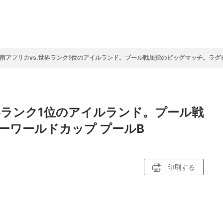
フ
サイクルロー
モータースポ
バスケットボ
フィギュアス
バレーボール
ドレース
ーツ
ール
ケート
南アフリカvs.世界ランク1位のアイルランド。プール戦屈指のビッグマッチ。ラグ
ースポーツコラム
！！モーグル
アスケートレポート
トボールレポート
ールコラム
スポーツコラム
ロードレースレポート
WN GOAL，FINE GOAL
レポート
コラム
クライミングコラム
鳥人たちの賛歌 W杯スキージャンプ
小塚崇彦のフィギュアスケートラボ
ウインターカップコラム
まるっとアンサー
F1コラム
ツール・ド・フランス
粕谷秀樹のFoot！20周年ヒストリ
楕円球のある光景
MLBを観に行こう！
界ランク1位のアイルランド。プール戦
レポート
ズ J SPORTS出張所
語
り～むら
リーグコラム
ニュース
発投手プレビュー
J SPORTSプロデューサーコラム
木戸先生直伝！今からでも間に合う
SUPER GT あの瞬間
輪生相談
土屋雅史コラム
ラグビーW杯2023出場国紹介
ーワールドカップ プールB
ンス観戦講座
レミアムゴール
愛好日記
戦者」4年に1度のシーズンがやっ
017-2018ウインタースポーツ編
印刷する