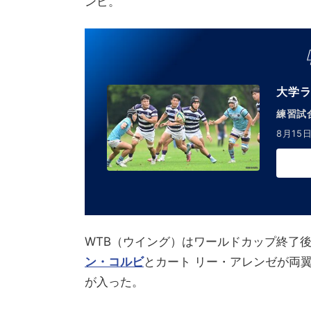
ンビ。
大学ラ
練習試合
8月15日
WTB（ウイング）はワールドカップ終了
ン・コルビ
とカート リー・アレンゼが両
が入った。