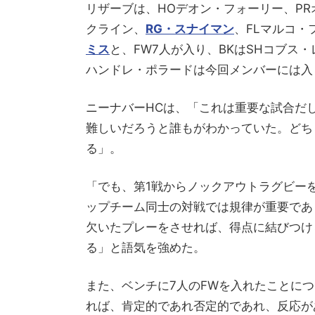
リザーブは、HOデオン・フォーリー、P
クライン、
RG・スナイマン
、FLマルコ
ミス
と、FW7人が入り、BKはSHコブス
ハンドレ・ポラードは今回メンバーには入
ニーナバーHCは、「これは重要な試合だ
難しいだろうと誰もがわかっていた。どち
る」。
「でも、第1戦からノックアウトラグビー
ップチーム同士の対戦では規律が重要であ
欠いたプレーをさせれば、得点に結びつけ
る」と語気を強めた。
また、ベンチに7人のFWを入れたことに
れば、肯定的であれ否定的であれ、反応が