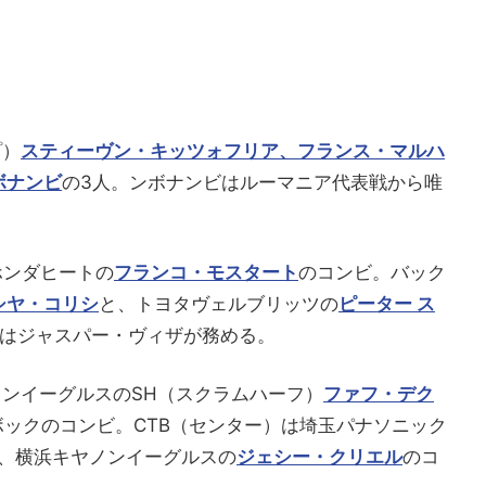
プ）
スティーヴン・キッツォフリア、フランス・マルハ
ボナンビ
の3人。ンボナンビはルーマニア代表戦から唯
ホンダヒートの
フランコ・モスタート
のコンビ。バック
シヤ・コリシ
と、トヨタヴェルブリッツの
ピーター ス
）はジャスパー・ヴィザが務める。
ノンイーグルスのSH（スクラムハーフ）
ファフ・デク
ボックのコンビ。CTB（センター）は埼玉パナソニック
、横浜キヤノンイーグルスの
ジェシー・クリエル
のコ