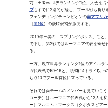
前回王者vs.世界ランキング1位。大会を
プ
もすでに2週間が経ち、プール戦も折り
フェンディングチャンピオンの
南アフリカ
（
同1位
）の優勝候補が激突する。
2019年王者の「スプリングボクス」こと
で下し、第2戦ではルーマニア代表を寄せ付
る。
一方、現在世界ランキング1位のアイルラン
ガ代表戦で59-16と、順調に4トライ以
ち点10でプール首位に立っている。
それでは両チームのメンバーを見ていこう
コーチ）はルーマニア代表戦から13人を
ー）マルコム・マークス（クボタスピアー