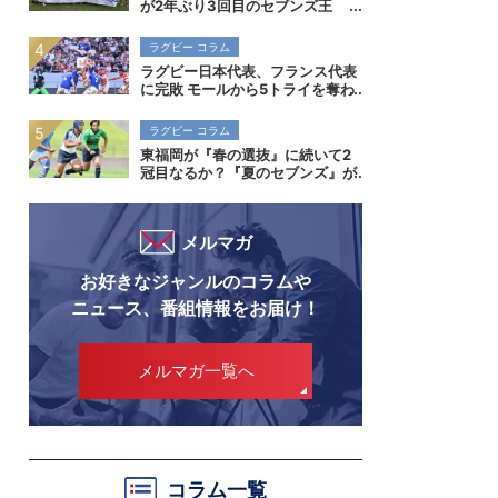
が2年ぶり3回目のセブンズ王
者！決勝初進出の早稲田実業も健
闘。全国高校7人制ラグビー大会
ラグビー コラム
ラグビー日本代表、フランス代表
に完敗 モールから5トライを奪わ
れ、空中戦でも差を見せつけられ
る
ラグビー コラム
東福岡が『春の選抜』に続いて2
冠目なるか？『夏のセブンズ』が
菅平で開催。全国高校7人制ラグ
ビー大会
メルマガ
お好きなジャンルのコラムや
ニュース、番組情報をお届け！
メルマガ一覧へ
コラム一覧