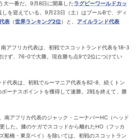
占う大一番だ。9月8日に開幕した
ラグビーワールドカッ
返しを迎えている。9月23日（土）はプールBで、ディ
代表
（
世界ランキング2位
）と、
アイルランド代表
、南アフリカ代表は、初戦でスコットランド代表を18-3
けず、76-0で大勝。現在勝ち点9で2位につけてい
ド代表は、初戦でルーマニア代表を82-8、続くトン
上のボーナスポイントを獲得して連勝。2戦を終えて、勝
。南アフリカ代表のジャック・ニーナバーHC（ヘッド
変更した。膝のケガでスコッドから離れたHO（フッカ
ズ船橋・東京ベイ）を除いては、初戦のスコットラン