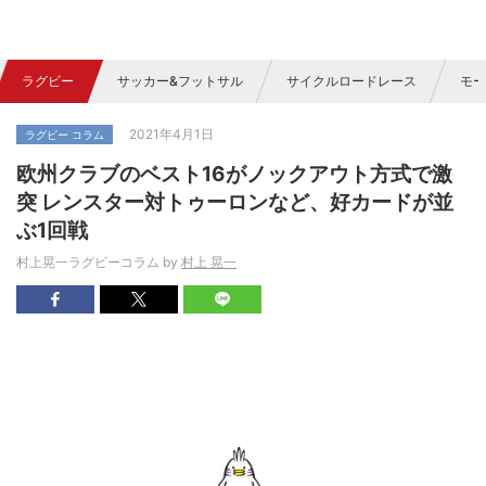
ラグビー
サッカー&フットサル
サイクルロードレース
モー
2021年4月1日
ラグビー コラム
欧州クラブのベスト16がノックアウト方式で激
突 レンスター対トゥーロンなど、好カードが並
ぶ1回戦
村上晃一ラグビーコラム by
村上 晃一