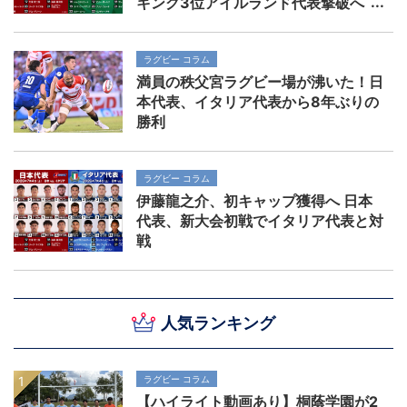
キング3位アイルランド代表撃破へ
ラグビー コラム
満員の秩父宮ラグビー場が沸いた！日
本代表、イタリア代表から8年ぶりの
勝利
ラグビー コラム
伊藤龍之介、初キャップ獲得へ 日本
代表、新大会初戦でイタリア代表と対
戦
人気ランキング
ラグビー コラム
【ハイライト動画あり】桐蔭学園が2