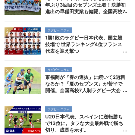
年ぶり3回目のセブンズ王者！決勝初
進出の早稲田実業も健闘。全国高校7
人制ラグビー大会
ラグビー コラム
1勝1敗のラグビー日本代表、国立競
技場で 世界ランキング4位フランス
代表を迎え撃つ
ラグビー コラム
東福岡が『春の選抜』に続いて2冠目
なるか？『夏のセブンズ』が菅平で
開催。全国高校7人制ラグビー大会
ラグビー コラム
U20日本代表、スペインに逆転勝ち
で13位に。タフな大会最終戦で勝ち
切り、成長を示す。