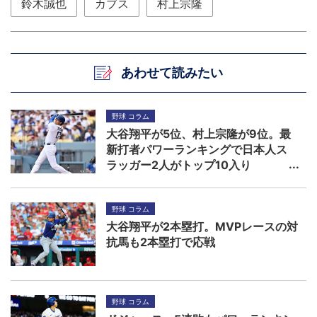
鈴木誠也
カブス
村上宗隆
あわせて読みたい
野球 コラム
大谷翔平が5位、村上宗隆が9位。最
新打者パワーランキングで日本人ス
ラッガー2人がトップ10入り
野球 コラム
大谷翔平が2本塁打。MVPレースの対
抗馬も2本塁打で応戦
野球 コラム