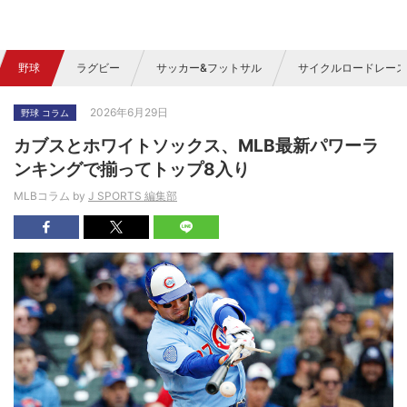
野球
ラグビー
サッカー&フットサル
サイクルロードレース
2026年6月29日
野球 コラム
カブスとホワイトソックス、MLB最新パワーラ
ンキングで揃ってトップ8入り
MLBコラム by
J SPORTS 編集部