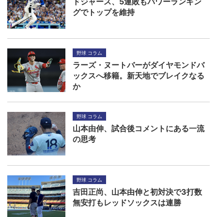
ドジャース、5連敗もパワーランキン
グでトップを維持
野球 コラム
ラーズ・ヌートバーがダイヤモンドバ
ックスへ移籍。新天地でブレイクなる
か
野球 コラム
山本由伸、試合後コメントにある一流
の思考
野球 コラム
吉田正尚、山本由伸と初対決で3打数
無安打もレッドソックスは連勝