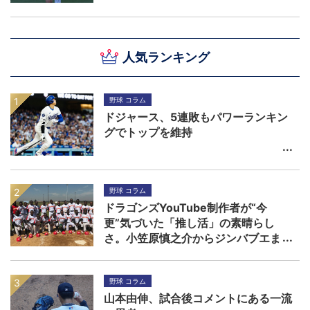
人気ランキング
野球 コラム
ドジャース、5連敗もパワーランキン
グでトップを維持
野球 コラム
ドラゴンズYouTube制作者が“今
更”気づいた「推し活」の素晴らし
さ。小笠原慎之介からジンバブエま
で
野球 コラム
山本由伸、試合後コメントにある一流