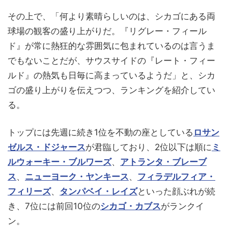
その上で、「何より素晴らしいのは、シカゴにある両
球場の観客の盛り上がりだ。『リグレー・フィール
ド』が常に熱狂的な雰囲気に包まれているのは言うま
でもないことだが、サウスサイドの『レート・フィー
ルド』の熱気も日毎に高まっているようだ」と、シカ
ゴの盛り上がりを伝えつつ、ランキングを紹介してい
る。
トップには先週に続き1位を不動の座としている
ロサン
ゼルス・ドジャース
が君臨しており、2位以下は順に
ミ
ルウォーキー・ブルワーズ
、
アトランタ・ブレーブ
ス
、
ニューヨーク・ヤンキース
、
フィラデルフィア・
フィリーズ
、
タンパベイ・レイズ
といった顔ぶれが続
き、7位には前回10位の
シカゴ・カブス
がランクイ
ン。