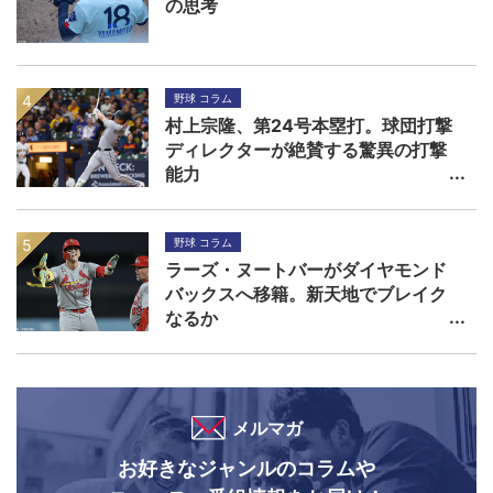
の思考
野球 コラム
村上宗隆、第24号本塁打。球団打撃
ディレクターが絶賛する驚異の打撃
能力
野球 コラム
ラーズ・ヌートバーがダイヤモンド
バックスへ移籍。新天地でブレイク
なるか
メルマガ
お好きなジャンルのコラムや