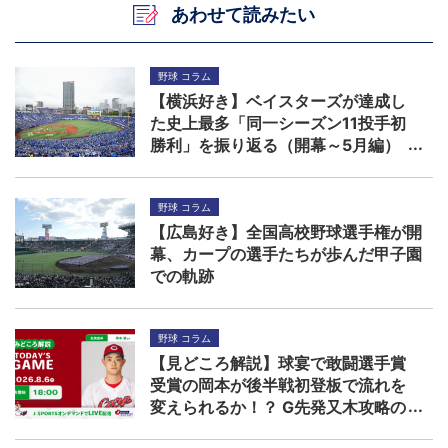
あわせて読みたい
野球 コラム
【横浜好き】ベイスターズが達成し
た史上最多「同一シーズン11投手初
勝利」を振り返る（開幕～5月編）
野球 コラム
【広島好き】全国高校野球選手権が開
幕、カープの選手たちが歩んだ甲子園
での軌跡
野球 コラム
【見どころ解説】球宴で敢闘選手賞
受賞の岡本が後半戦初登板で流れを
変えられるか！？ G先発又木攻略の
鍵は秋山ら左打者