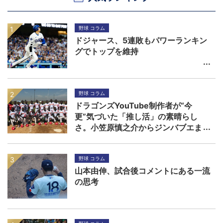
野球 コラム
ドジャース、5連敗もパワーランキン
グでトップを維持
野球 コラム
ドラゴンズYouTube制作者が“今
更”気づいた「推し活」の素晴らし
さ。小笠原慎之介からジンバブエま
で
野球 コラム
山本由伸、試合後コメントにある一流
の思考