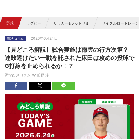
野球
ラグビー
サッカー&フットサル
サイクルロードレース
2026年6月24日
野球 コラム
【見どころ解説】試合実施は雨雲の行方次第？
連敗避けたい一戦を託された床田は攻めの投球で
G打線を止められるか！？
野球好きコラム by
前原 淳