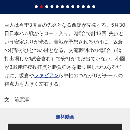
巨人は今季3度目の先発となる西舘が先発する。5月30
日日本ハム戦からローテ入り。2試合で計13回1失点と
いう安定ぶりが光る。苦戦が予想されるだけに、坂倉
の打撃がひとつの鍵となる。交流戦明けの4試合（代
打出場した1試合含む）で安打がまだ出ていない。小園
が3戦連続複数打点と勝負強さを取り戻しつつあるだ
けに、坂倉や
ファビアン
ら中軸のつながりがチームの
得点力を大きく左右する。
文：前原淳
無料動画