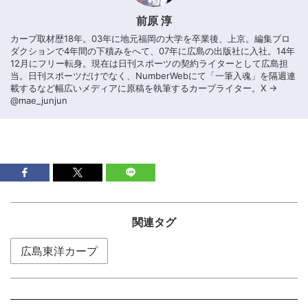
前原 淳
カープ取材歴18年。03年に地元福岡の大学を卒業後、上京。編集プロ
ダクションで4年間の下積みをへて、07年に広島の出版社に入社。14年
12月にフリー転身。現在は日刊スポーツの契約ライターとして広島担
当。日刊スポーツだけでなく、NumberWebにて「一筆入魂」を隔週連
載するなど幅広いメディアに原稿を執筆するカープライター。X →
@mae_junjun
関連タグ
広島東洋カープ