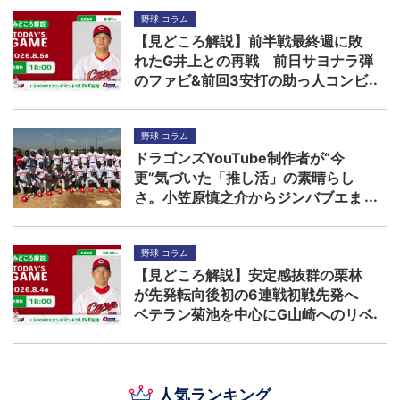
野球 コラム
【見どころ解説】前半戦最終週に敗
れたG井上との再戦 前日サヨナラ弾
のファビ&前回3安打の助っ人コンビ
に先発森の援護期待
野球 コラム
ドラゴンズYouTube制作者が“今
更”気づいた「推し活」の素晴らし
さ。小笠原慎之介からジンバブエま
で
野球 コラム
【見どころ解説】安定感抜群の栗林
が先発転向後初の6連戦初戦先発へ
ベテラン菊池を中心にG山崎へのリベ
ンジを期す
人気ランキング