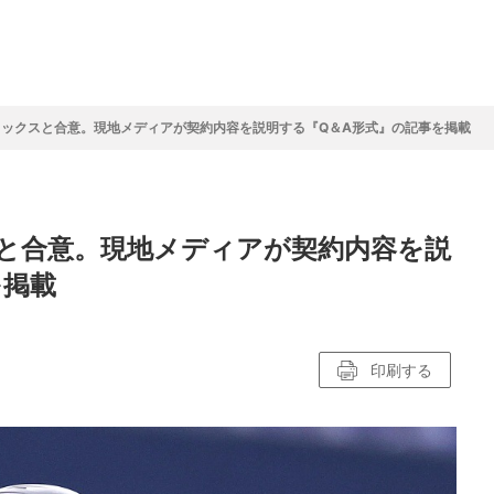
フ
サイクルロー
モータースポ
バスケットボ
フィギュアス
バレーボール
ドレース
ーツ
ール
ケート
ックスと合意。現地メディアが契約内容を説明する『Q＆A形式』の記事を掲載
ースポーツコラム
！！モーグル
アスケートレポート
トボールレポート
ールコラム
スポーツコラム
ロードレースレポート
WN GOAL，FINE GOAL
レポート
コラム
クライミングコラム
鳥人たちの賛歌 W杯スキージャンプ
小塚崇彦のフィギュアスケートラボ
ウインターカップコラム
まるっとアンサー
F1コラム
ツール・ド・フランス
粕谷秀樹のFoot！20周年ヒストリ
楕円球のある光景
MLBを観に行こう！
と合意。現地メディアが契約内容を説
レポート
ズ J SPORTS出張所
語
り～むら
リーグコラム
ニュース
発投手プレビュー
J SPORTSプロデューサーコラム
木戸先生直伝！今からでも間に合う
SUPER GT あの瞬間
輪生相談
土屋雅史コラム
ラグビーW杯2023出場国紹介
を掲載
ンス観戦講座
レミアムゴール
愛好日記
戦者」4年に1度のシーズンがやっ
017-2018ウインタースポーツ編
印刷する