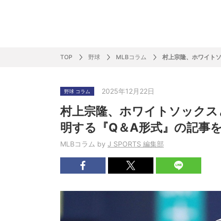
サッカー&
野球
ラグビー
ットサル
ピックアップ
スキー
バドミントン
バレーボール
サッカー&フットサル
ラグビー
野球
バスケットボール
モータースポーツ
フィギュアスケート
サイクルロードレース
TOP
野球
MLBコラム
村上宗隆、ホワイトソ
2025年12月22日
野球 コラム
J SPORTSニュース
バドミントン代表だより
SKI GRAPHIC present’sアルペンスキーコラ
町田樹のスポーツアカデミア
バスケットボールコラム
SVリーグコラム
SUPER GT
自転車雑談
サッカーニュース
村上晃一ラグビーコラム
MLBコラム
ウィンタ
バド×レポ
ブラボー
フィギュ
バスケッ
バレーボ
モーター
サイクル
粕谷秀樹のO
ラグビー
野球好き
村上宗隆、ホワイトソックス
ム
困難突破トーク
フィギュアスケートーーク
Mr.フクイのものしり長者 de WRC !
ツールに恋して～珠玉のストーリー21選～
元川悦子コラム
be rugby ～ラグビーであれ～
MLB nation
スポーツ
スケオタデイ
裏しま物
しゅ～く
プレミア
ラグビー
日本人先
明する『Q＆A形式』の記事
Fリーグコラム
ラグビーのすゝめ
今週のプ
ラグビー
MLBコラム by
J SPORTS 編集部
柔×コラム
「青春の挑
てきた！2