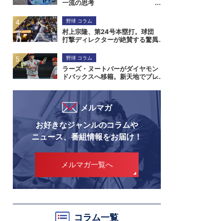
一流の思考
野球 コラム
村上宗隆、第24号本塁打。球団
打撃ディレクターが絶賛する驚異
の打撃能力
野球 コラム
ラーズ・ヌートバーがダイヤモン
ドバックスへ移籍。新天地でブレ
イクなるか
メルマガ
お好きなジャンルのコラムや
ニュース、番組情報をお届け！
メルマガ一覧へ
コラム一覧