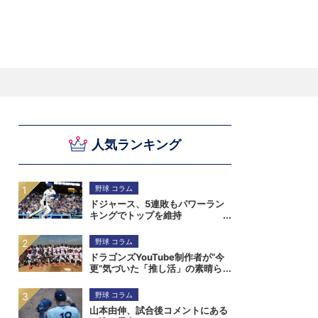
スキー
バドミントン
ピックアップ
人気ランキング
ー
ハンドボールコラム
WE ARE SNOW JAPAN ～若きアルペンスキ
フィギュア通信
B.LEAGUEコラム
今日も今日とてプッシュ＆ルーズ
サイクルNEWS
後藤健生コラム
元トップリーガーの今
Do ya love Baseball?
ー日本代表の素顔～
アイスダ
それぞれの4年間 ～冬の一瞬に縣ける女性ア
小暮卓史が小暮卓史について語る小暮卓史の
木村浩嗣コラム
“最強ラガーマン”列伝 ～ラグビーW杯2023～
スリートの肖像～
ための小暮卓史
野球 コラム
ドジャース、5連敗もパワーラン
キングでトップを維持
野球 コラム
ドラゴンズYouTube制作者が“今
更”気づいた「推し活」の素晴ら
しさ。小笠原慎之介からジンバブ
エまで
野球 コラム
山本由伸、試合後コメントにある