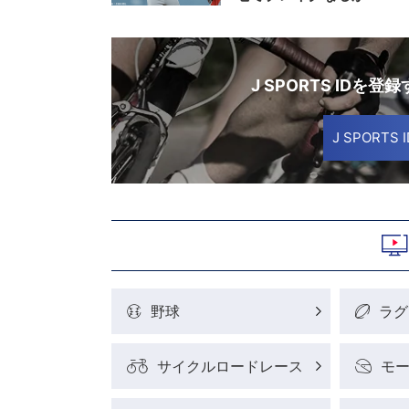
J SPORTS IDを登
J SPORT
野球
ラグ
サイクルロードレース
モ