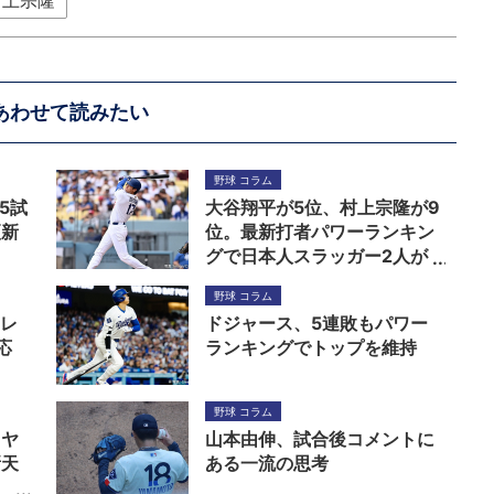
村上宗隆
あわせて読みたい
野球 コラム
5試
大谷翔平が5位、村上宗隆が9
更新
位。最新打者パワーランキン
グで日本人スラッガー2人が
トップ10入り
野球 コラム
Pレ
ドジャース、5連敗もパワー
応
ランキングでトップを維持
野球 コラム
イヤ
山本由伸、試合後コメントに
新天
ある一流の思考