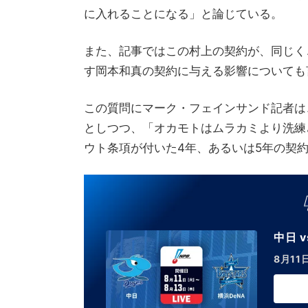
に入れることになる」と論じている。
また、記事ではこの村上の契約が、同じく
す岡本和真の契約に与える影響についても
この質問にマーク・フェインサンド記者は
としつつ、「オカモトはムラカミより洗練
ウト条項が付いた4年、あるいは5年の契
eNA
日(木)LIVE
こちら