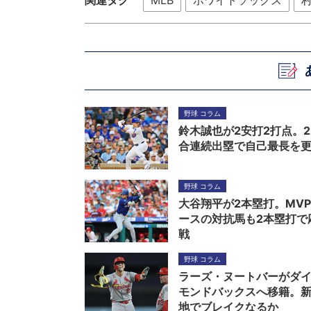
関連タグ
MLB
ホワイトソックス
野球 コラム
鈴木誠也が2安打2打点。2
合連続出塁で自己最長を
野球 コラム
大谷翔平が2本塁打。MV
ースの対抗馬も2本塁打で
戦
野球 コラム
ラーズ・ヌートバーがダ
モンドバックスへ移籍。
地でブレイクなるか