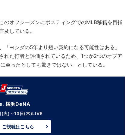
このオフシーズンにポスティングでのMLB移籍を目指
言及している。
、「ヨシダの5年より短い契約になる可能性はある」
された打者と評価されているため、1つか2つのオプア
約に至ったとしても驚きではない」としている。
中日 vs. 巨人【LIVE】
8月14日(金)午後5:45～
ご視聴はこちら