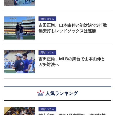
野球 コラム
吉田正尚、山本由伸と初対決で3打数
無安打もレッドソックスは連勝
野球 コラム
吉田正尚、MLBの舞台で山本由伸と
ガチ対決へ
人気ランキング
野球 コラム