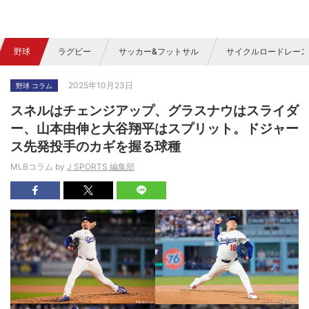
野球
ラグビー
サッカー&フットサル
サイクルロードレース
2025年10月23日
野球 コラム
スネルはチェンジアップ、グラスナウはスライダ
ー、山本由伸と大谷翔平はスプリット。ドジャー
ス先発投手のカギを握る球種
MLBコラム by
J SPORTS 編集部