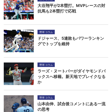
大谷翔平が2本塁打。MVPレースの対
抗馬も2本塁打で応戦
野球 コラム
ドジャース、5連敗もパワーランキン
グでトップを維持
野球 コラム
ラーズ・ヌートバーがダイヤモンドバ
ックスへ移籍。新天地でブレイクなる
か
野球 コラム
山本由伸、試合後コメントにある一流
の思考