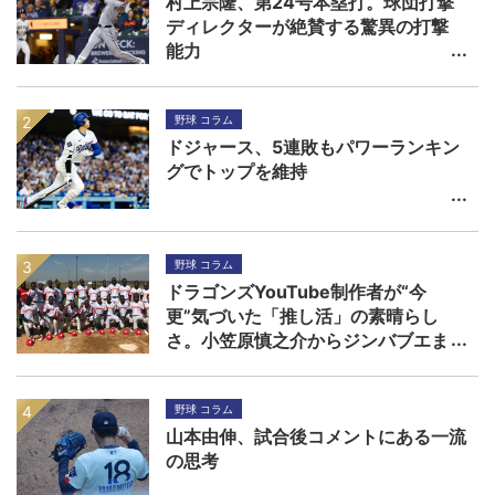
村上宗隆、第24号本塁打。球団打撃
ディレクターが絶賛する驚異の打撃
能力
野球 コラム
ドジャース、5連敗もパワーランキン
グでトップを維持
野球 コラム
ドラゴンズYouTube制作者が“今
更”気づいた「推し活」の素晴らし
さ。小笠原慎之介からジンバブエま
で
野球 コラム
山本由伸、試合後コメントにある一流
の思考