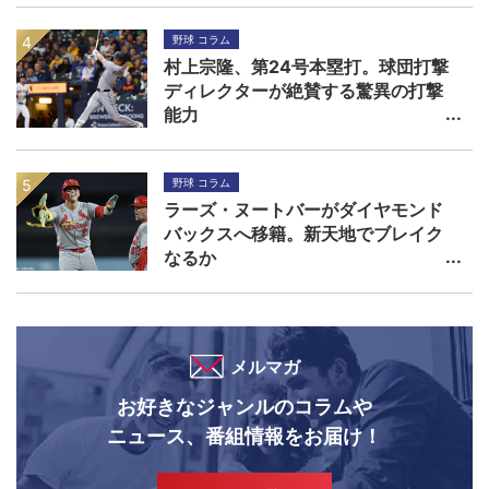
野球 コラム
村上宗隆、第24号本塁打。球団打撃
ディレクターが絶賛する驚異の打撃
能力
野球 コラム
ラーズ・ヌートバーがダイヤモンド
バックスへ移籍。新天地でブレイク
なるか
メルマガ
お好きなジャンルのコラムや
ニュース、番組情報をお届け！