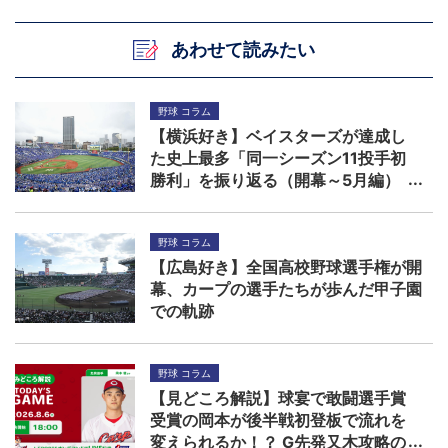
あわせて読みたい
野球 コラム
【横浜好き】ベイスターズが達成し
た史上最多「同一シーズン11投手初
勝利」を振り返る（開幕～5月編）
野球 コラム
【広島好き】全国高校野球選手権が開
幕、カープの選手たちが歩んだ甲子園
での軌跡
野球 コラム
【見どころ解説】球宴で敢闘選手賞
受賞の岡本が後半戦初登板で流れを
変えられるか！？ G先発又木攻略の