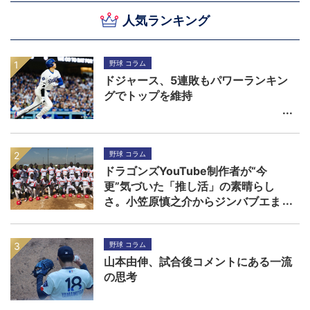
人気ランキング
野球 コラム
ドジャース、5連敗もパワーランキン
グでトップを維持
野球 コラム
ドラゴンズYouTube制作者が“今
更”気づいた「推し活」の素晴らし
さ。小笠原慎之介からジンバブエま
で
野球 コラム
山本由伸、試合後コメントにある一流
の思考