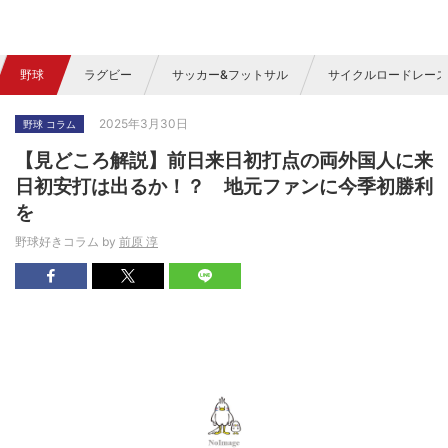
野球
ラグビー
サッカー&フットサル
サイクルロードレース
2025年3月30日
野球 コラム
【見どころ解説】前日来日初打点の両外国人に来
日初安打は出るか！？ 地元ファンに今季初勝利
を
野球好きコラム by
前原 淳