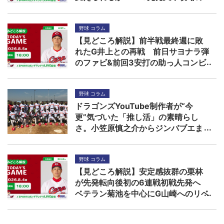
鍵は秋山ら左打者
野球 コラム
【見どころ解説】前半戦最終週に敗
れたG井上との再戦 前日サヨナラ弾
のファビ&前回3安打の助っ人コンビ
に先発森の援護期待
野球 コラム
ドラゴンズYouTube制作者が“今
更”気づいた「推し活」の素晴らし
さ。小笠原慎之介からジンバブエま
で
野球 コラム
【見どころ解説】安定感抜群の栗林
が先発転向後初の6連戦初戦先発へ
ベテラン菊池を中心にG山崎へのリベ
ンジを期す