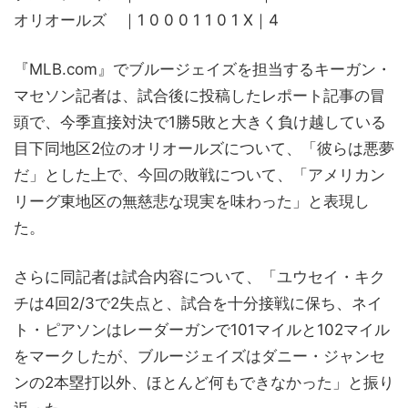
オリオールズ ｜1 0 0 0 1 1 0 1 X｜4
『MLB.com』でブルージェイズを担当するキーガン・
マセソン記者は、試合後に投稿したレポート記事の冒
頭で、今季直接対決で1勝5敗と大きく負け越している
目下同地区2位のオリオールズについて、「彼らは悪夢
だ」とした上で、今回の敗戦について、「アメリカン
リーグ東地区の無慈悲な現実を味わった」と表現し
た。
さらに同記者は試合内容について、「ユウセイ・キク
チは4回2/3で2失点と、試合を十分接戦に保ち、ネイ
ト・ピアソンはレーダーガンで101マイルと102マイル
をマークしたが、ブルージェイズはダニー・ジャンセ
ンの2本塁打以外、ほとんど何もできなかった」と振り