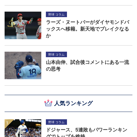
野球 コラム
ラーズ・ヌートバーがダイヤモンドバ
ックスへ移籍。新天地でブレイクなる
か
野球 コラム
山本由伸、試合後コメントにある一流
の思考
人気ランキング
野球 コラム
ドジャース、5連敗もパワーランキン
グでトップを維持