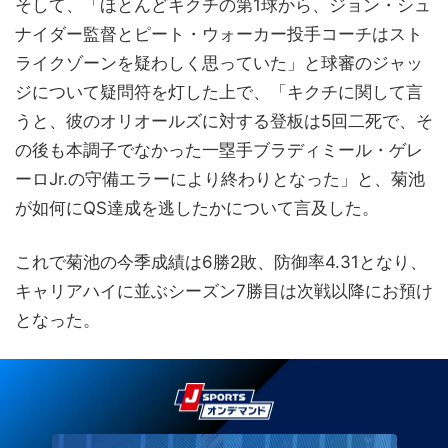
そして、「ほとんどキクチの第1球から、ジョン・シュ
ナイダー監督とピート・ウォーカー投手コーチはスト
ライクゾーンを疑わしく思っていた」と球審のジャッ
ジについて疑問符を灯した上で、「キクチに関して言
うと、彼のオリオールズに対する登板は5回二死で、そ
の後も本調子でなかった一塁手ブラディミール・ゲレ
ーロJr.の守備エラーにより終わりとなった」と、菊池
が如何にQS達成を逃したかについて言及した。
これで菊池の今季成績は6勝2敗、防御率4.31となり、
キャリアハイに並ぶシーズン7勝目は次戦以降にお預け
となった。