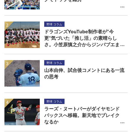
野球 コラム
ドラゴンズYouTube制作者が“今
更”気づいた「推し活」の素晴らし
さ。小笠原慎之介からジンバブエま
で
野球 コラム
山本由伸、試合後コメントにある一流
の思考
野球 コラム
ラーズ・ヌートバーがダイヤモンド
バックスへ移籍。新天地でブレイク
なるか