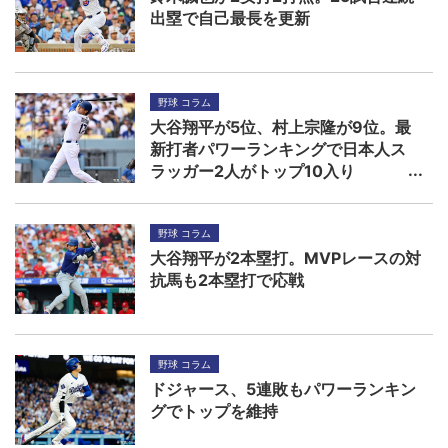
出塁で自己最長を更新
野球 コラム
大谷翔平が5位、村上宗隆が9位。最
新打者パワーランキングで日本人ス
ラッガー2人がトップ10入り
野球 コラム
大谷翔平が2本塁打。MVPレースの対
抗馬も2本塁打で応戦
野球 コラム
ドジャース、5連敗もパワーランキン
グでトップを維持