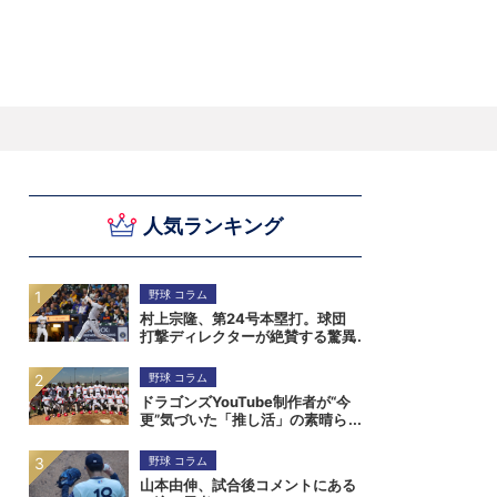
スキー
バドミントン
ピックアップ
人気ランキング
ー
ハンドボールコラム
WE ARE SNOW JAPAN ～若きアルペンスキ
フィギュア通信
B.LEAGUEコラム
今日も今日とてプッシュ＆ルーズ
サイクルNEWS
後藤健生コラム
元トップリーガーの今
Do ya love Baseball?
ー日本代表の素顔～
アイスダ
それぞれの4年間 ～冬の一瞬に縣ける女性ア
小暮卓史が小暮卓史について語る小暮卓史の
木村浩嗣コラム
“最強ラガーマン”列伝 ～ラグビーW杯2023～
スリートの肖像～
ための小暮卓史
野球 コラム
村上宗隆、第24号本塁打。球団
打撃ディレクターが絶賛する驚異
の打撃能力
野球 コラム
ドラゴンズYouTube制作者が“今
更”気づいた「推し活」の素晴ら
しさ。小笠原慎之介からジンバブ
エまで
野球 コラム
山本由伸、試合後コメントにある