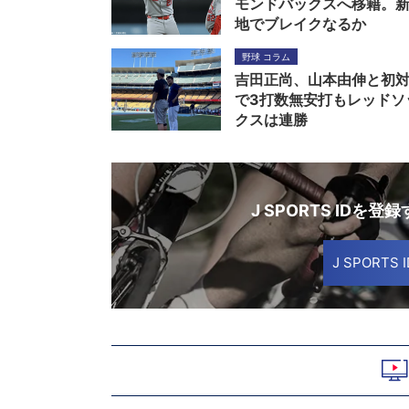
モンドバックスへ移籍。
地でブレイクなるか
野球 コラム
吉田正尚、山本由伸と初
で3打数無安打もレッドソ
クスは連勝
J SPORTS IDを登
J SPORT