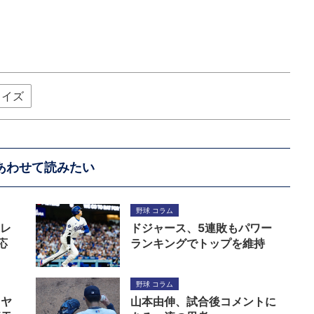
ェイズ
あわせて読みたい
野球 コラム
Pレ
ドジャース、5連敗もパワー
応
ランキングでトップを維持
野球 コラム
イヤ
山本由伸、試合後コメントに