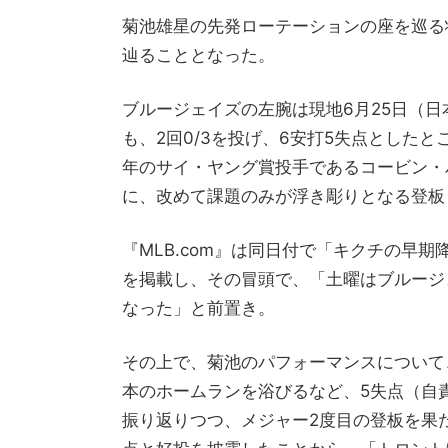
菊池雄星の先発ローテーションの座を巡る
辿ることとなった。
ブルージェイズの左腕は現地6月25日（日
も、2回0/3を投げ、6安打5失点とした
年のサイ・ヤング賞投手であるコービン・
に、改めて課題のみが浮き彫りとなる登板
『MLB.com』は同日付で「キクチの早
を掲載し、その冒頭で、「土曜はブルージ
なった」と前置き。
その上で、菊池のパフォーマンスについて
本のホームランを浴びるなど、5失点（自
振り返りつつ、メジャー2度目の登板を果