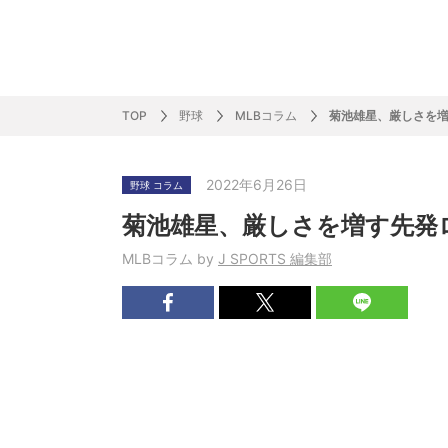
サッカー&
野球
ラグビー
ットサル
ピックアップ
スキー
バドミントン
バレーボール
サッカー&フットサル
ラグビー
野球
バスケットボール
モータースポーツ
フィギュアスケート
サイクルロードレース
TOP
野球
MLBコラム
菊池雄星、厳しさを
2022年6月26日
野球 コラム
J SPORTSニュース
バドミントン代表だより
SKI GRAPHIC present’sアルペンスキーコラ
町田樹のスポーツアカデミア
バスケットボールコラム
SVリーグコラム
SUPER GT
自転車雑談
サッカーニュース
村上晃一ラグビーコラム
MLBコラム
ウィンタ
バド×レポ
ブラボー
フィギュ
バスケッ
バレーボ
モーター
サイクル
粕谷秀樹のO
ラグビー
野球好き
菊池雄星、厳しさを増す先発
ム
困難突破トーク
フィギュアスケートーーク
Mr.フクイのものしり長者 de WRC !
ツールに恋して～珠玉のストーリー21選～
元川悦子コラム
be rugby ～ラグビーであれ～
MLB nation
スポーツ
スケオタデイ
裏しま物
しゅ～く
プレミア
ラグビー
日本人先
MLBコラム by
J SPORTS 編集部
Fリーグコラム
ラグビーのすゝめ
今週のプ
ラグビー
柔×コラム
「青春の挑
てきた！2