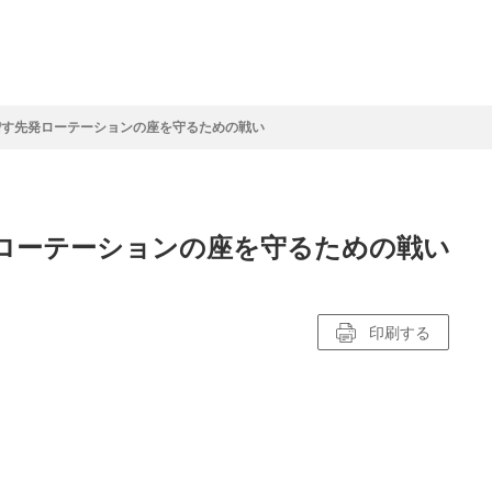
フ
サイクルロー
モータースポ
バスケットボ
フィギュアス
バレーボール
ドレース
ーツ
ール
ケート
増す先発ローテーションの座を守るための戦い
ースポーツコラム
！！モーグル
アスケートレポート
トボールレポート
ールコラム
スポーツコラム
ロードレースレポート
WN GOAL，FINE GOAL
レポート
コラム
クライミングコラム
鳥人たちの賛歌 W杯スキージャンプ
小塚崇彦のフィギュアスケートラボ
ウインターカップコラム
まるっとアンサー
F1コラム
ツール・ド・フランス
粕谷秀樹のFoot！20周年ヒストリ
楕円球のある光景
MLBを観に行こう！
ローテーションの座を守るための戦い
レポート
ズ J SPORTS出張所
語
り～むら
リーグコラム
ニュース
発投手プレビュー
J SPORTSプロデューサーコラム
木戸先生直伝！今からでも間に合う
SUPER GT あの瞬間
輪生相談
土屋雅史コラム
ラグビーW杯2023出場国紹介
ンス観戦講座
レミアムゴール
愛好日記
戦者」4年に1度のシーズンがやっ
印刷する
017-2018ウインタースポーツ編