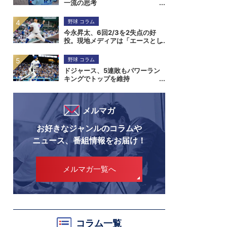
一流の思考
野球 コラム
今永昇太、6回2/3を2失点の好
投。現地メディアは「エースとし
ての存在感を証明」と伝える
野球 コラム
ドジャース、5連敗もパワーラン
キングでトップを維持
メルマガ
お好きなジャンルのコラムや
ニュース、番組情報をお届け！
メルマガ一覧へ
コラム一覧