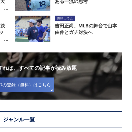
新天
ある一流の思考
野球 コラム
対決
吉田正尚、MLBの舞台で山本
ッ
由伸とガチ対決へ
録すれば、
すべての記事が読み放題
S IDの登録（無料）はこちら
ジャンル一覧