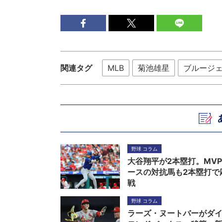
関連タグ
MLB
菊池雄星
ブルージ
野球 コラム
大谷翔平が2本塁打。MV
ースの対抗馬も2本塁打で
戦
野球 コラム
ラーズ・ヌートバーがダ