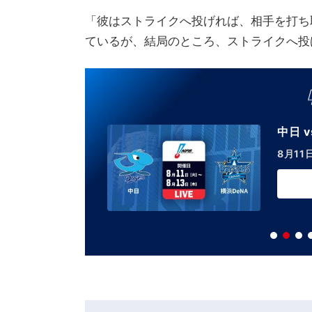
「彼はストライクへ投げれば、相手を打ち
ているが、結局のところ、ストライクへ投
. 横浜DeNA
火)～13日(木)LIVE
ご視聴はこちら