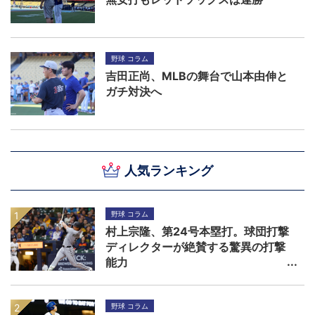
野球 コラム
吉田正尚、MLBの舞台で山本由伸と
ガチ対決へ
人気ランキング
野球 コラム
村上宗隆、第24号本塁打。球団打撃
ディレクターが絶賛する驚異の打撃
能力
野球 コラム