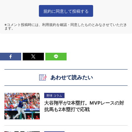
あわせて読みたい
野球 コラム
大谷翔平が2本塁打。MVPレースの対
抗馬も2本塁打で応戦