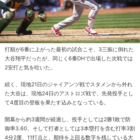
打順が6番に上がった最初の試合こそ、3三振に倒れた
大谷翔平だったが、同じく6番DHで出場した次戦では
2安打と気を吐いた。
続く、現地21日のジャイアンツ戦でスタメンから外れ
た大谷は、現地24日のアストロズ戦で、先発投手とし
て4度目の登板を果たす込みとなっている。
開幕から約3週間が経過し、投手としては2勝1敗で防
御率3.60、そして打者としては3本塁打を含む打率3割
4分2厘、11打点と、期待を上回る数字を残している大