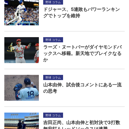
野球 コラム
ドジャース、5連敗もパワーランキン
グでトップを維持
野球 コラム
ラーズ・ヌートバーがダイヤモンドバ
ックスへ移籍。新天地でブレイクなる
か
野球 コラム
山本由伸、試合後コメントにある一流
の思考
野球 コラム
吉田正尚、山本由伸と初対決で3打数
無安打もレッドソックスは連勝