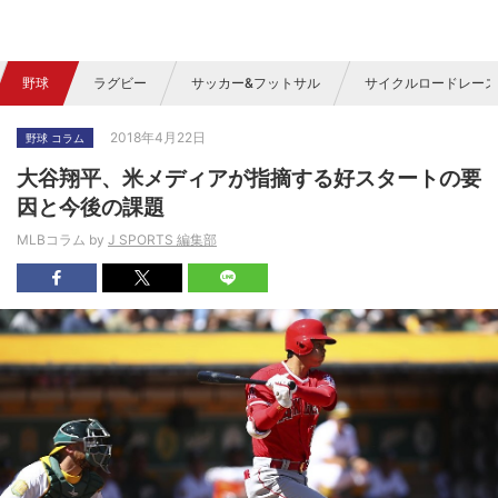
野球
ラグビー
サッカー&フットサル
サイクルロードレース
2018年4月22日
野球 コラム
大谷翔平、米メディアが指摘する好スタートの要
因と今後の課題
MLBコラム by
J SPORTS 編集部