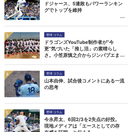
ドジャース、5連敗もパワーランキン
グでトップを維持
野球 コラム
ドラゴンズYouTube制作者が“今
更”気づいた「推し活」の素晴らし
さ。小笠原慎之介からジンバブエま
で
野球 コラム
山本由伸、試合後コメントにある一流
の思考
野球 コラム
今永昇太、6回2/3を2失点の好投。
現地メディアは「エースとしての存