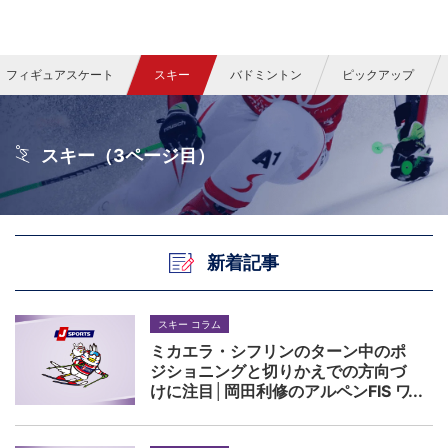
フィギュアスケート
スキー
バドミントン
ピックアップ
スキー（3ページ目）
新着記事
スキー コラム
ミカエラ・シフリンのターン中のポ
ジショニングと切りかえでの方向づ
けに注目│岡田利修のアルペンFIS ワ
ールドカップ解説 vol.1