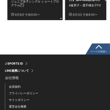
ジュニア女子シングル ショートプロ
ィギュアスケート競技会 
ート競技会
グラム①
4級男子～選手権女子FS
塚アイスパレス杯争奪大会
塚杯)～
8月9日 午前9:55〜
8月2日 午前8:55〜
ページの先頭へ
J SPORTS ID
LINE連携について
会社情報
会員規約
プライバシーポリシー
サイトポリシー
運営会社概要