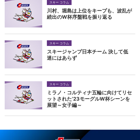
スキー コラム
川村、堀島は上位をキープも、波乱が
続出のW杯序盤戦を振り返る
スキー コラム
スキージャンプ日本チーム 決して低
迷にはあらず
スキー コラム
ミラノ・コルティナ五輪に向けてリセ
ットされた’23モーグルW杯シーンを
展望～女子編～