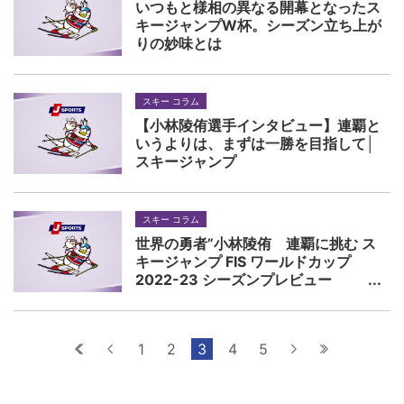
いつもと様相の異なる開幕となったス
キージャンプW杯。シーズン立ち上が
りの妙味とは
スキー コラム
【小林陵侑選手インタビュー】連覇と
いうよりは、まずは一勝を目指して│
スキージャンプ
スキー コラム
世界の勇者”小林陵侑 連覇に挑む ス
キージャンプ FIS ワールドカップ
2022-23 シーズンプレビュー
最初へ
前へ
1
2
3
4
5
次へ
最後へ