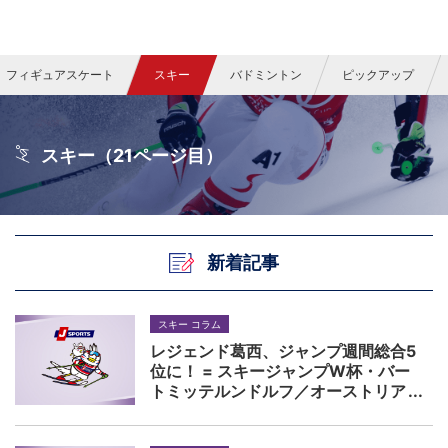
フィギュアスケート
スキー
バドミントン
ピックアップ
スキー（21ページ目）
新着記事
スキー コラム
レジェンド葛西、ジャンプ週間総合5
位に！ = スキージャンプW杯・バー
トミッテルンドルフ／オーストリア
プレビュー