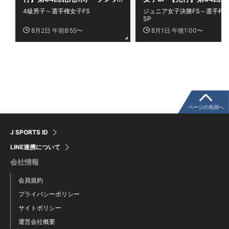
ィギュアスケート競技会 ～飯
州オープンフィギュアスケ
4級男子～選手権女子FS
ジュニア女子決勝FS～選手権
塚アイスパレス杯争奪大会(飯
ト競技会 ～飯塚アイスパ
SP
塚杯)～
杯争奪大会(飯塚杯)～
8月2日 午前8:55〜
8月1日 午後1:00〜
ページの先頭へ
J SPORTS ID
LINE連携について
会社情報
会員規約
プライバシーポリシー
サイトポリシー
運営会社概要