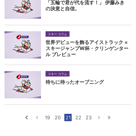
「五輪で君が代を流す！」 伊藤みき
の決意と自信。
スキー コラム
世界デビューを飾るアイストラック =
スキージャンプW杯・クリンゲンター
ル プレビュー
スキー コラム
待ちに待ったオープニング
最初へ
前へ
19
20
21
22
23
次へ
最後へ