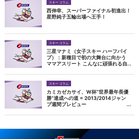
スキー コラム
西伸幸、スーパーファイナル初進出！
星野純子五輪出場へ王手！
スキー コラム
三星マナミ（女子スキー ハーフパイ
プ）：新種目で初の大舞台に向かう
ママアスリート こんなに頑張れる自
分でいられることがすごく幸せ！
スキー コラム
カミカゼカサイ、W杯“世界最年長優
勝”達成への道 = 2013/2014ジャン
プ週間プレビュー