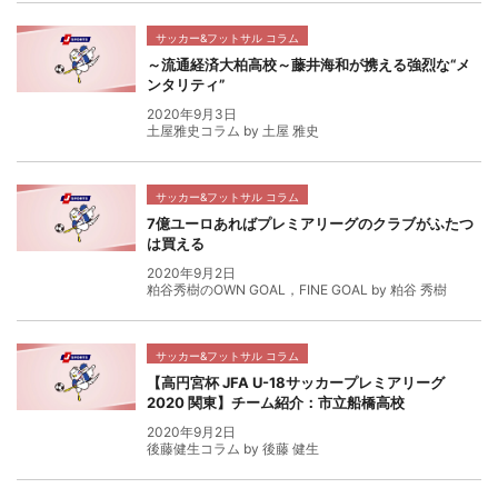
サッカー&フットサル コラム
～流通経済大柏高校～藤井海和が携える強烈な“メ
ンタリティ”
2020年9月3日
土屋雅史コラム by 土屋 雅史
サッカー&フットサル コラム
7億ユーロあればプレミアリーグのクラブがふたつ
は買える
2020年9月2日
粕谷秀樹のOWN GOAL，FINE GOAL by 粕谷 秀樹
サッカー&フットサル コラム
【高円宮杯 JFA U-18サッカープレミアリーグ
2020 関東】チーム紹介：市立船橋高校
2020年9月2日
後藤健生コラム by 後藤 健生