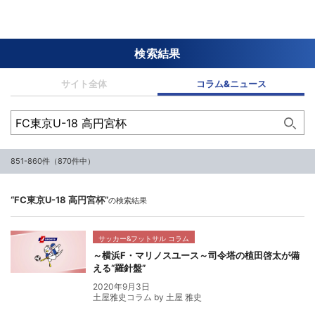
検索結果
サイト全体
コラム&ニュース
851-860件（870件中）
“FC東京U-18 高円宮杯”
の検索結果
サッカー&フットサル コラム
～横浜F・マリノスユース～司令塔の植田啓太が備
える“羅針盤”
2020年9月3日
土屋雅史コラム by 土屋 雅史