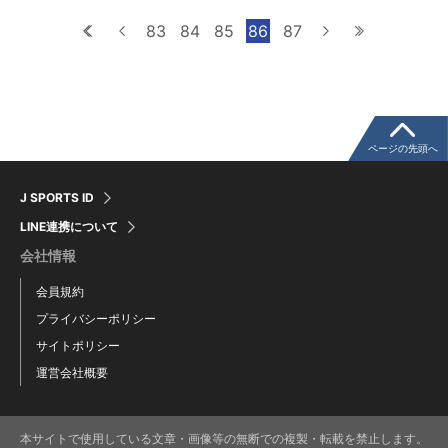
最初へ
前へ
83
84
85
86
87
次へ
最後へ
ページの先頭へ
J SPORTS ID
LINE連携について
会社情報
会員規約
プライバシーポリシー
サイトポリシー
運営会社概要
本サイトで使用している文章・画像等の無断での複製・転載を禁止します。