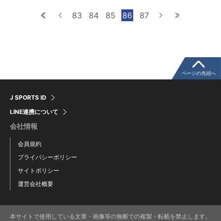
最初へ
前へ
83
84
85
86
87
次へ
最後へ
ページの先頭へ
J SPORTS ID
LINE連携について
会社情報
会員規約
プライバシーポリシー
サイトポリシー
運営会社概要
本サイトで使用している文章・画像等の無断での複製・転載を禁止します。