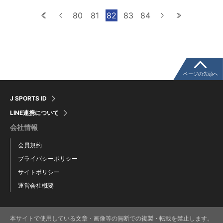
最初へ
前へ
80
81
82
83
84
次へ
最後へ
ページの先頭へ
J SPORTS ID
LINE連携について
会社情報
会員規約
プライバシーポリシー
サイトポリシー
運営会社概要
本サイトで使用している文章・画像等の無断での複製・転載を禁止します。