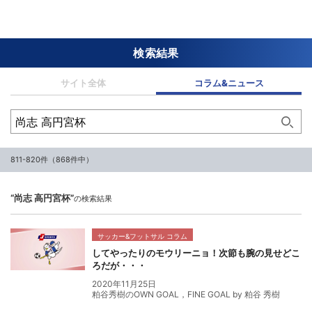
検索結果
サイト全体
コラム&ニュース
811-820件（868件中）
“尚志 高円宮杯”
の検索結果
サッカー&フットサル コラム
してやったりのモウリーニョ！次節も腕の見せどこ
ろだが・・・
2020年11月25日
粕谷秀樹のOWN GOAL，FINE GOAL by 粕谷 秀樹