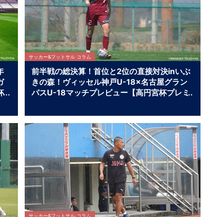
サッカー&フットサル コラム
年
前半戦の総決算！首位と2位の直接対決inいぶ
ガ
きの森！ヴィッセル神戸U-18×名古屋グラン
杯
パスU-18マッチプレビュー【高円宮杯プレミ
×
アリーグWEST第11節】
サッカー&フットサル コラム