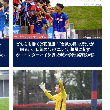
サッカー&フットサル コラム
ッ
どちらも勝てば初優勝！“台風の目”の勢いが
」
上回るか、伝統の“ガクエン”が華麗に刺す
大
か！インターハイ決勝 近畿大学附属高校×静
】
岡学園高校マッチプレビュー