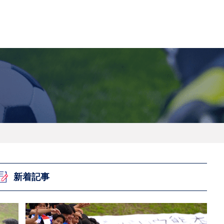
フ
サイクルロー
モータースポ
バスケットボ
フィギュアス
バレーボール
ドレース
ーツ
ール
ケート
ースポーツコラム
！！モーグル
アスケートレポート
トボールレポート
ールコラム
スポーツコラム
ロードレースレポート
WN GOAL，FINE GOAL
レポート
コラム
クライミングコラム
鳥人たちの賛歌 W杯スキージャンプ
小塚崇彦のフィギュアスケートラボ
ウインターカップコラム
まるっとアンサー
F1コラム
ツール・ド・フランス
粕谷秀樹のFoot！20周年ヒストリ
楕円球のある光景
MLBを観に行こう！
レポート
ズ J SPORTS出張所
語
り～むら
リーグコラム
ニュース
発投手プレビュー
J SPORTSプロデューサーコラム
木戸先生直伝！今からでも間に合う
SUPER GT あの瞬間
輪生相談
土屋雅史コラム
ラグビーW杯2023出場国紹介
ンス観戦講座
レミアムゴール
愛好日記
戦者」4年に1度のシーズンがやっ
017-2018ウインタースポーツ編
新着記事