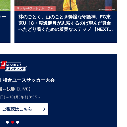
サッカー&フットサル コラム
ヤー
林のごとく、山のごとき静謐な守護神。FC東
京U-18・渡邊麻舟が思索するのは望んだ舞台
へたどり着くための着実なステップ 【NEXT
TEENS FILE.】
回 和倉ユースサッカー大会
勝～決勝【LIVE】
日)～10(月)午前8:55～
ご視聴はこちら