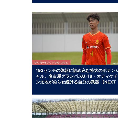
サッカー&フットサル コラム
192センチの体躯に詰め込む特大のポテン
ャル。名古屋グランパスU-18・オディケ
ン太地が尖らせ続ける自分の武器 【NEXT
TEENS FILE.】