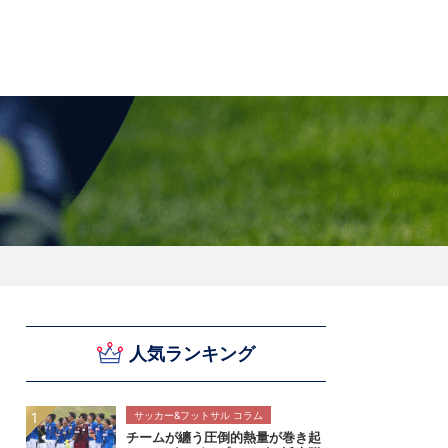
スキー
バドミントン
ピックアップ
ー
ハンドボールコラム
WE ARE SNOW JAPAN ～若きアルペンスキ
フィギュア通信
B.LEAGUEコラム
今日も今日とてプッシュ＆ルーズ
サイクルNEWS
後藤健生コラム
元トップリーガーの今
Do ya love Baseball?
ー日本代表の素顔～
アイスダ
それぞれの4年間 ～冬の一瞬に縣ける女性ア
小暮卓史が小暮卓史について語る小暮卓史の
木村浩嗣コラム
“最強ラガーマン”列伝 ～ラグビーW杯2023～
スリートの肖像～
ための小暮卓史
人気ランキング
サッカー&フットサル コラム
チームが纏う圧倒的熱量が巻き起