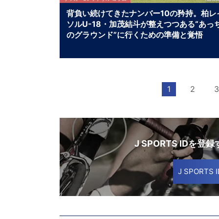
背負い続けてきたナンバー10の矜持。柏レ
ソルU-18・加茂結斗が整えつつある“あっ
のグラウンド”に行くための準備と覚悟
【NEXT TEENS FILE.】
1
2
3
J SPORTS IDを登
J SPORT