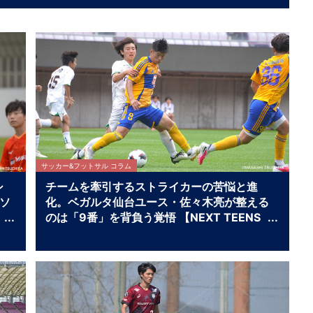
サッカー&フットサル コラム
シ
チームを牽引するストライカーの苦悩と進
チソ
化。ベガルタ仙台ユース・佐々木亮が整える
のは「9番」を背負う覚悟 【NEXT TEENS
FILE.】