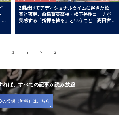
イ
2週続けてアディショナルタイムに起きた歓
ち
喜と落胆。前橋育英高校・松下裕樹コーチが
実感する「指揮を執る」ということ 高円宮
杯プレミアリーグEAST横浜FCユース×前橋
育英高校マッチレビュー
4
5
次へ
最後へ
録すれば、
すべての記事が読み放題
S IDの登録（無料）はこちら