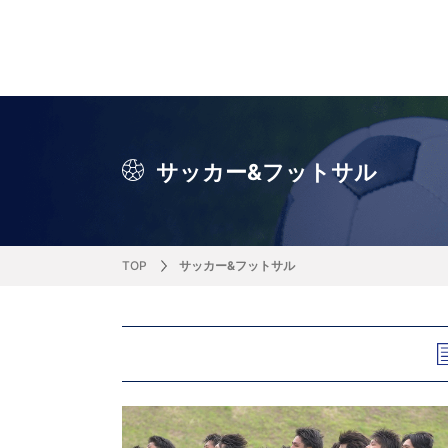
サッカー&
野球
ラグビー
ットサル
ピックアップ
スキー
バドミントン
バレーボール
サッカー&フットサル
ラグビー
野球
バスケットボール
モータースポーツ
フィギュアスケート
サイクルロードレース
サッカー&フットサル
J SPORTSニュース
バドミントン代表だより
SKI GRAPHIC present’sアルペンスキーコラ
町田樹のスポーツアカデミア
バスケットボールコラム
SVリーグコラム
SUPER GT
自転車雑談
サッカーニュース
村上晃一ラグビーコラム
MLBコラム
ウィンタ
バド×レポ
ブラボー
フィギュ
バスケッ
バレーボ
モーター
サイクル
粕谷秀樹のO
ラグビー
野球好き
ム
困難突破トーク
フィギュアスケートーーク
Mr.フクイのものしり長者 de WRC !
ツールに恋して～珠玉のストーリー21選～
元川悦子コラム
be rugby ～ラグビーであれ～
MLB nation
スポーツ
スケオタデイ
裏しま物
しゅ～く
プレミア
ラグビー
日本人先
TOP
サッカー&フットサル
Fリーグコラム
ラグビーのすゝめ
今週のプ
ラグビー
柔×コラム
「青春の挑
てきた！2