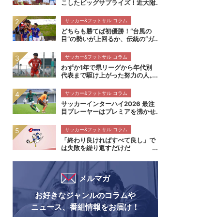
こしたビッグサプライズ！近大附
属の「真夏の大冒険」が持つ本物
の価値【インターハイ決勝 近畿
サッカー&フットサル コラム
大学附属高校×静岡学園高校マッ
どちらも勝てば初優勝！“台風の
チレビュー】
目”の勢いが上回るか、伝統の“ガ
クエン”が華麗に刺すか！インタ
ーハイ決勝 近畿大学附属高校×静
サッカー&フットサル コラム
岡学園高校マッチプレビュー
わずか1年で県リーグから年代別
代表まで駆け上がった努力の人。
流通経済大柏高校・内田煌生がプ
レミアの舞台で輝きを放つ価値
サッカー&フットサル コラム
高円宮杯プレミアリーグEAST流
サッカーインターハイ2026 最注
通経済大柏高校×帝京長岡高校マ
目プレーヤーはプレミアを沸かせ
ッチレビュー
るこの7人！
サッカー&フットサル コラム
「終わり良ければすべて良し」で
は失敗を繰り返すだけだ
メルマガ
お好きなジャンルのコラムや
ニュース、番組情報をお届け！